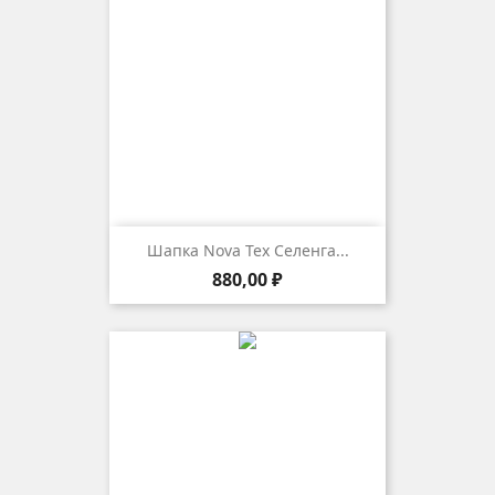
Шапка Nova Tex Селенга...
Цена
880,00 ₽