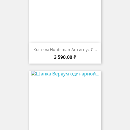
Костюм Huntsman Антигнус С...
Цена
3 590,00 ₽