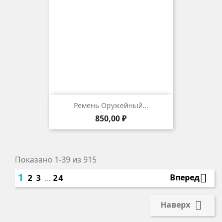
Ремень Оружейный...
Цена
850,00 ₽
Показано 1-39 из 915
1

Вперед
2
3
…
24

Наверх