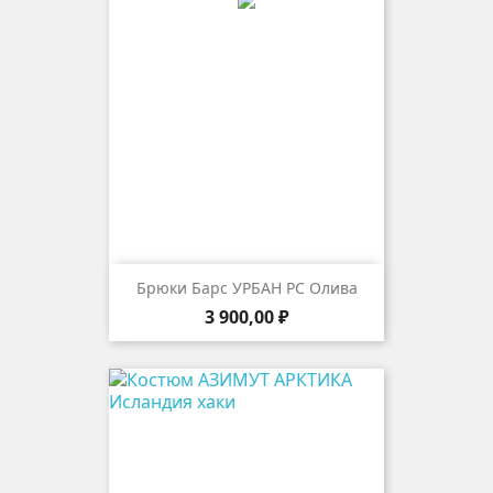
Брюки Барс УРБАН РС Олива
Цена
3 900,00 ₽