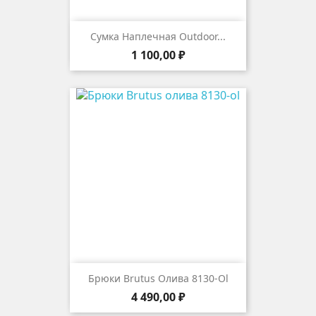
Сумка Наплечная Outdoor...
Цена
1 100,00 ₽
Брюки Brutus Олива 8130-Ol
Цена
4 490,00 ₽