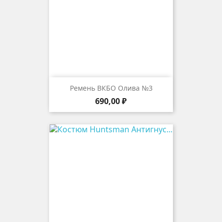
Ремень ВКБО Олива №3
Цена
690,00 ₽