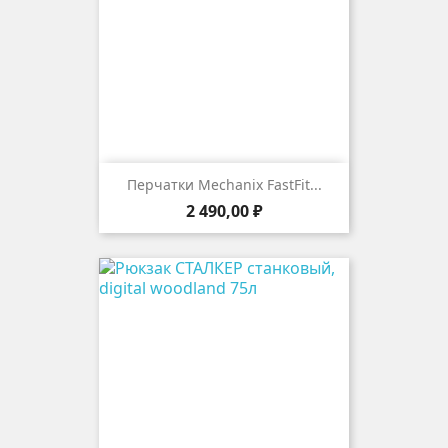
Перчатки Mechanix FastFit...
Цена
2 490,00 ₽