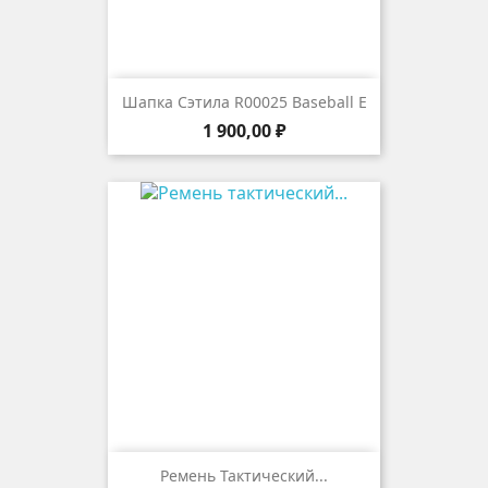
Шапка Сэтила R00025 Baseball E
Цена
1 900,00 ₽
Ремень Тактический...