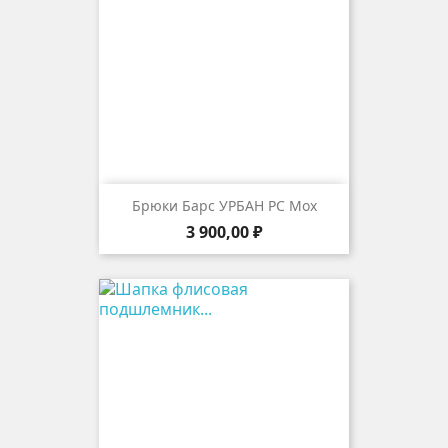
Брюки Барс УРБАН РС Мох
Цена
3 900,00 ₽