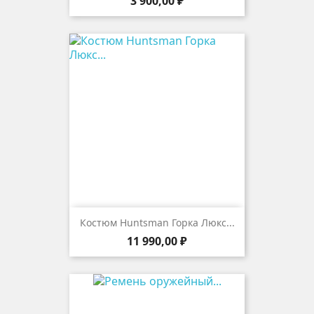
Цена
3 900,00 ₽
Костюм Huntsman Горка Люкс...
Цена
11 990,00 ₽