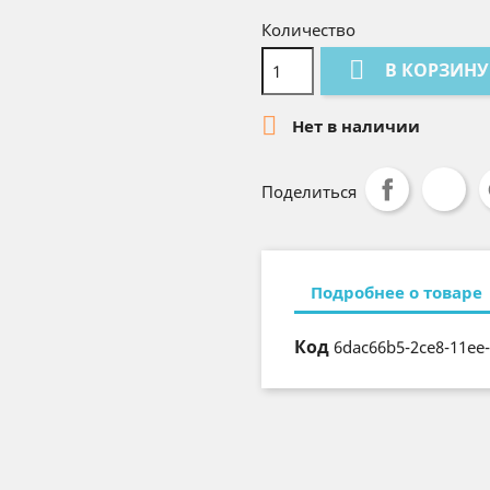
Количество

В КОРЗИНУ

Нет в наличии
Поделиться
Подробнее о товаре
Код
6dac66b5-2ce8-11ee