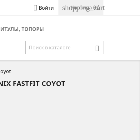
shopping_cart

Корзина
(0)
Войти
ТИТУЛЫ, ТОПОРЫ

Coyot
IX FASTFIT COYOT