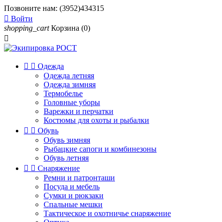
Позвоните нам:
(3952)434315

Войти
shopping_cart
Корзина
(0)



Одежда
Одежда летняя
Одежда зимняя
Термобелье
Головные уборы
Варежки и перчатки
Костюмы для охоты и рыбалки


Обувь
Обувь зимняя
Рыбацкие сапоги и комбинезоны
Обувь летняя


Снаряжение
Ремни и патронташи
Посуда и мебель
Сумки и рюкзаки
Спальные мешки
Тактическое и охотничье снаряжение