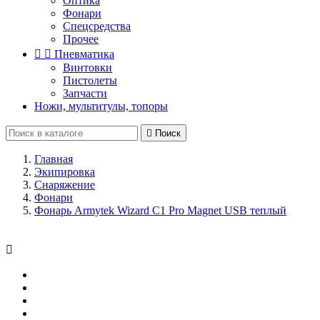
Оптика
Фонари
Спецсредства
Прочее


Пневматика
Винтовки
Пистолеты
Запчасти
Ножи, мультитулы, топоры

Поиск
Главная
Экипировка
Снаряжение
Фонари
Фонарь Armytek Wizard С1 Pro Magnet USB теплый
