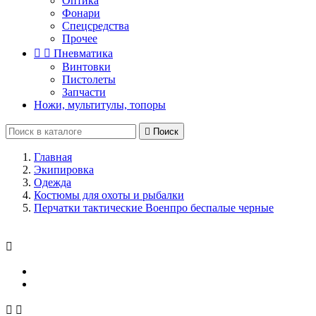
Оптика
Фонари
Спецсредства
Прочее


Пневматика
Винтовки
Пистолеты
Запчасти
Ножи, мультитулы, топоры

Поиск
Главная
Экипировка
Одежда
Костюмы для охоты и рыбалки
Перчатки тактические Военпро беспалые черные


