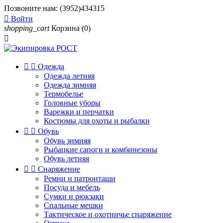
Позвоните нам:
(3952)434315

Войти
shopping_cart
Корзина
(0)



Одежда
Одежда летняя
Одежда зимняя
Термобелье
Головные уборы
Варежки и перчатки
Костюмы для охоты и рыбалки


Обувь
Обувь зимняя
Рыбацкие сапоги и комбинезоны
Обувь летняя


Снаряжение
Ремни и патронташи
Посуда и мебель
Сумки и рюкзаки
Спальные мешки
Тактическое и охотничье снаряжение