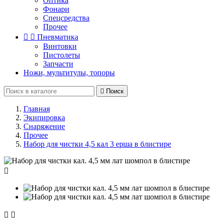
Оптика
Фонари
Спецсредства
Прочее


Пневматика
Винтовки
Пистолеты
Запчасти
Ножи, мультитулы, топоры

Поиск
Главная
Экипировка
Снаряжение
Прочее
Набор для чистки 4,5 кал 3 ерша в блистире


