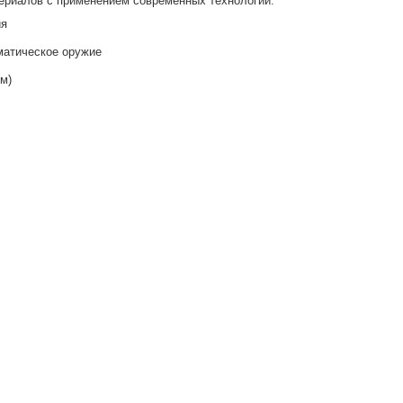
ериалов с применением современных технологий.
ия
матическое оружие
мм)