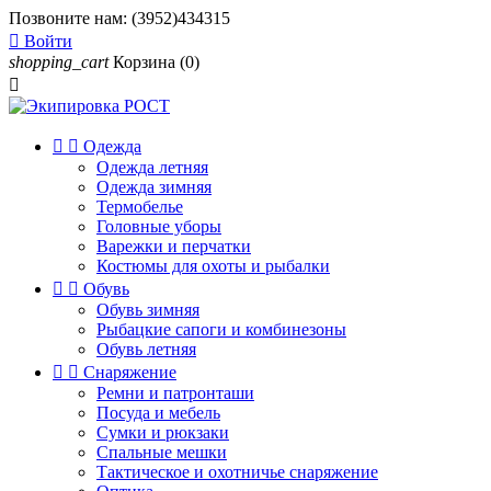
Позвоните нам:
(3952)434315

Войти
shopping_cart
Корзина
(0)



Одежда
Одежда летняя
Одежда зимняя
Термобелье
Головные уборы
Варежки и перчатки
Костюмы для охоты и рыбалки


Обувь
Обувь зимняя
Рыбацкие сапоги и комбинезоны
Обувь летняя


Снаряжение
Ремни и патронташи
Посуда и мебель
Сумки и рюкзаки
Спальные мешки
Тактическое и охотничье снаряжение