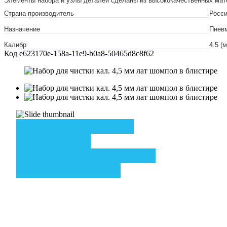
Элементы набора и узлы деталей сделаны из высококачественных мат
Страна производитель
Росс
Назначение
Пнев
Калибр
4.5 (
Код
e623170e-158a-11e9-b0a8-50465d8c8f62